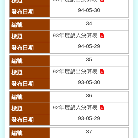
料
開
94-05-30
放
宣
34
告
93年度歲入決算表
隱
94-05-29
私
權
35
及
網
92年度歲出決算表
站
93-05-30
資
訊
36
安
全
92年度歲入決算表
政
策
93-05-29
個
37
人