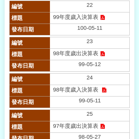
業
22
務
資
99年度歲入決算表
訊
100-05-11
線
23
上
查
98年度歲出決算表
詢
99-05-12
網
路
24
申
辦
98年度歲入決算表
99-05-11
相
關
25
連
結
97年度歲出決算表
98-05-27
民