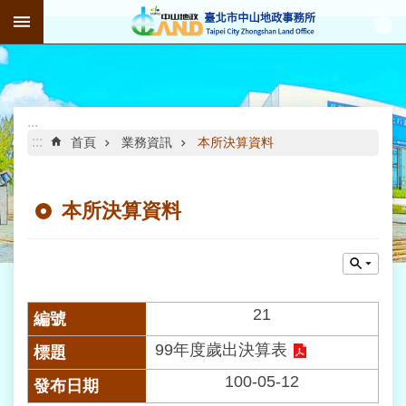
:::
跳到主要內容區塊
進
階
搜
尋
:::
:::
首頁
業務資訊
本所決算資料
本所決算資料
公
告
資
訊
機
21
關
99年度歲出決算表
介
紹
100-05-12