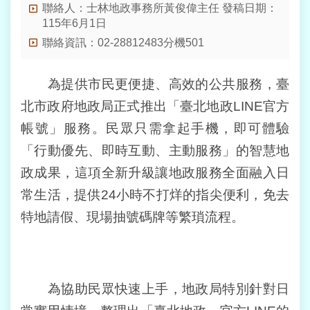
業
聯絡人：士林地政事務所黃俊偉主任 發稿日期：
務
115年6月1日
資
聯絡資訊：02-28812483分機501
訊
線
為提供市民更便捷、高效的公共服務，臺
上
北市政府地政局正式推出「臺北地政LINE官方
查
詢
帳號」服務。民眾只需拿起手機，即可體驗
「行動優先、即時互動、主動服務」的智慧地
網
路
政成果，這項全新升級讓地政服務全面融入日
申
常生活，提供24小時不打烊的指尖便利，免去
辦
特地請假、現場抽號碼牌等繁瑣流程。
相
關
連
結
為協助民眾快速上手，地政局特別針對日
民