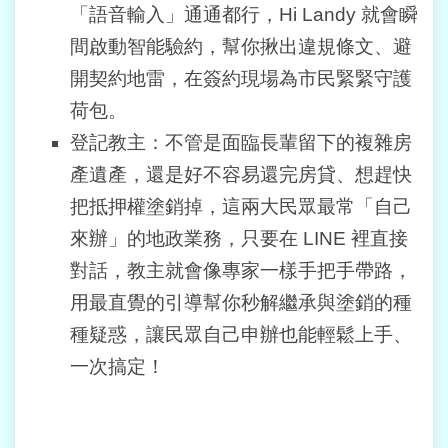
料
「語音輸入」通通都行，Hi Landy 就會瞬
開
間啟動智能驗約，幫你揪出違規條文、避
放
宣
開契約地雷，在簽約現場為市民緊緊守護
告
荷包。
登記教主：不管是面臨長輩留下的複雜房
隱
私
產遺產，還是好不容易還完房貸、想趕快
權
把抵押權塗銷掉，這兩大民眾最常「自己
及
網
來辦」的地政業務，只要在 LINE 裡直接
站
資
對話，教主就會像專家一樣手把手帶路，
訊
用最直覺的引導幫你秒解繼承與塗銷的種
安
全
種疑惑，讓民眾自己申辦也能輕鬆上手、
政
一次搞定！
策
個
人