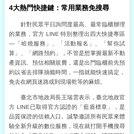
資
4
大熱門快捷鍵：常用業務免搜尋
料
保
針對民眾平日詢問度最高、最常臨櫃辦理
護
專
的業務，官方 LINE 特別整理出四大快捷專區
區
—「哈燒服務」、「活動報名」、「幫你試
聯
算」、「網路預約」，不管是想掌握最新不動
絡
產資訊、預估相關規費，還是出門臨櫃前先預
我
們
約以省去排隊抽籤時間，一指就能快速搞定，
免去在網頁迷路或到現場乾等的麻煩。
臺北市地政局長王瑞雲表示，臺北地政官
方 LINE已取得官方認證的「藍盾標章」，是
品質保證的信賴入口。誠摯邀請所有民眾來體
驗全新升級的數位服務，現在就打開手機搜尋