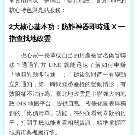
常實用情境，整理出「臺北地政」官方LINE的
意
核心特色與亮點服務：
交
流
2
大核心基本功：防詐神器即時通
X
一
網
指查找地政雲
站
導
覽
擔心家中長輩或自己的房產被冒名偽冒轉
移？透過官方 LINE 就能迅速了解如何申辦
回
首
「地籍異動即時通」；申辦後當財產一有變動
頁
立刻通知，第一時間知悉產權的變動情形，有
效阻卻不法行為。臺北地政雲是串聯強大的地
English
政 GIS 地圖平台，提供直觀、視覺化圖表與獨
陳
創的「比價清單」功能，在外面看到喜歡的房
情
系
子，打開手機就能查看相關資訊，精準掌握區
統
域房市與樓層行情。