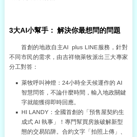
常
見
問
答
3
大
AI
小幫手：
解決你最想問的問題
雙
首創的地政自主AI plus LINE服務，針對
語
不同市民的需求，由吉祥物萊牧派出三大專家
詞
彙
分工對答：
臺
萊牧呼叫神燈：24小時全天候運作的 AI
北
通
智慧問答，不論什麼時間，輸入地政關鍵
字就能獲得即時回應。
政
HI LANDY：全國首創的「預售屋契約生
府
網
成式 AI 執事」！專門幫買房族破解新型
站
態的交易陷阱。合約文字「拍照上傳」、
資