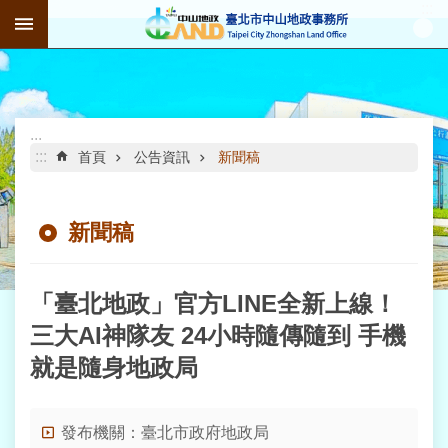
:::
跳到主要內容區塊
進
階
搜
尋
:::
:::
首頁
公告資訊
新聞稿
新聞稿
公
告
資
訊
「臺北地政」官方LINE全新上線！
三大AI神隊友 24小時隨傳隨到 手機
機
就是隨身地政局
關
介
紹
發布機關：臺北市政府地政局