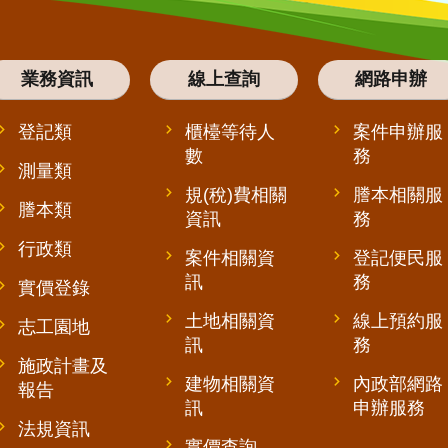
業務資訊
線上查詢
網路申辦
登記類
櫃檯等待人
案件申辦服
數
務
測量類
規(稅)費相關
謄本相關服
謄本類
資訊
務
行政類
案件相關資
登記便民服
訊
務
實價登錄
土地相關資
線上預約服
志工園地
訊
務
施政計畫及
建物相關資
內政部網路
報告
訊
申辦服務
法規資訊
實價查詢