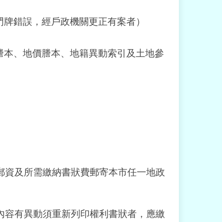
門牌錯誤，經戶政機關更正有案者）
謄本、地價謄本、地籍異動索引及土地參
郵郵資及所需繳納書狀費郵寄本市任一地政
利內容有異動須重新列印權利書狀者，應繳