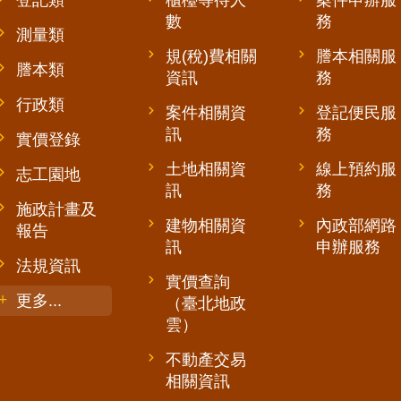
數
務
測量類
規(稅)費相關
謄本相關服
謄本類
資訊
務
行政類
案件相關資
登記便民服
訊
務
實價登錄
土地相關資
線上預約服
志工園地
訊
務
施政計畫及
建物相關資
內政部網路
報告
訊
申辦服務
法規資訊
實價查詢
更多...
（臺北地政
雲）
不動產交易
相關資訊