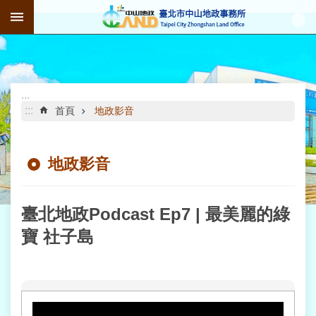
:::
跳到主要內容區塊
進
階
搜
尋
:::
:::
首頁
地政影音
地政影音
公
告
資
訊
臺北地政Podcast Ep7 | 最美麗的綠
寶 社子島
機
關
介
紹