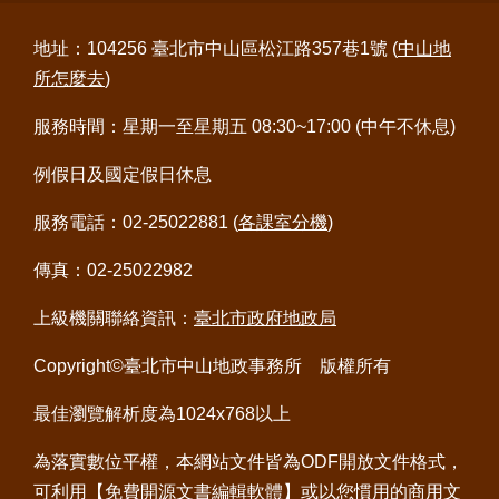
常
地址：104256 臺北市中山區松江路357巷1號 (
中山地
見
所怎麼去
)
問
答
服務時間：星期一至星期五 08:30~17:00 (中午不休息)
雙
例假日及國定假日休息
語
詞
服務電話：02-25022881 (
各課室分機
)
彙
傳真：02-25022982
臺
北
上級機關聯絡資訊：
臺北市政府地政局
通
Copyright©臺北市中山地政事務所 版權所有
政
府
最佳瀏覽解析度為1024x768以上
網
站
為落實數位平權，本網站文件皆為ODF開放文件格式，
資
可利用
【免費開源文書編輯軟體】
或以您慣用的商用文