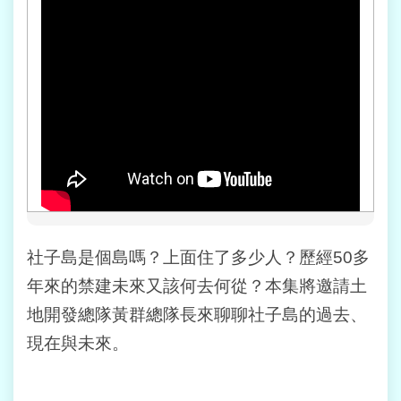
業
務
資
訊
線
上
查
詢
網
路
申
社子島是個島嗎？上面住了多少人？歷經50多
辦
年來的禁建未來又該何去何從？本集將邀請土
相
地開發總隊黃群總隊長來聊聊社子島的過去、
關
連
現在與未來。
結
民