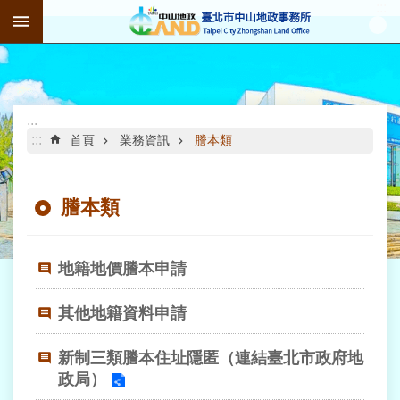
:::
跳到主要內容區塊
進
階
搜
尋
:::
:::
首頁
業務資訊
謄本類
謄本類
公
告
資
訊
地籍地價謄本申請
機
其他地籍資料申請
關
介
新制三類謄本住址隱匿（連結臺北市政府地
紹
政局）