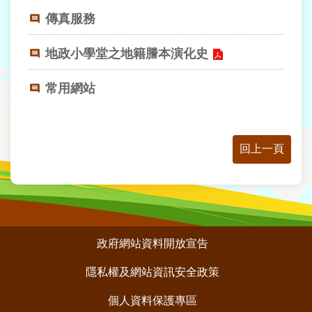
業
傳真服務
務
資
訊
地政小學堂之地籍謄本演化史
線
常用網站
上
查
詢
回上一頁
網
路
申
辦
相
:::
政府網站資料開放宣告
關
連
隱私權及網站資訊安全政策
結
個人資料保護專區
民