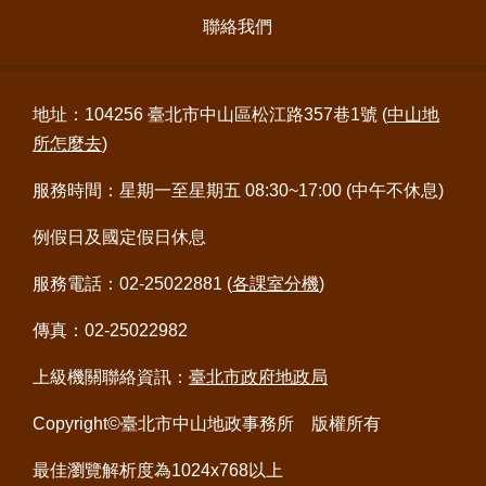
意
聯絡我們
交
流
地址：104256 臺北市中山區松江路357巷1號 (
中山地
網
站
所怎麼去
)
導
覽
服務時間：星期一至星期五 08:30~17:00 (中午不休息)
例假日及國定假日休息
回
首
服務電話：02-25022881 (
各課室分機
)
頁
傳真：02-25022982
English
上級機關聯絡資訊：
臺北市政府地政局
陳
情
Copyright©臺北市中山地政事務所 版權所有
系
統
最佳瀏覽解析度為1024x768以上