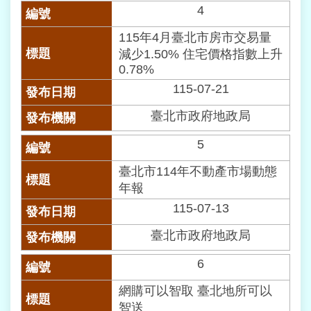
4
意
交
115年4月臺北市房市交易量
流
減少1.50% 住宅價格指數上升
0.78%
網
115-07-21
站
導
臺北市政府地政局
覽
5
回
首
臺北市114年不動產市場動態
頁
年報
115-07-13
English
臺北市政府地政局
陳
6
情
系
網購可以智取 臺北地所可以
統
智送