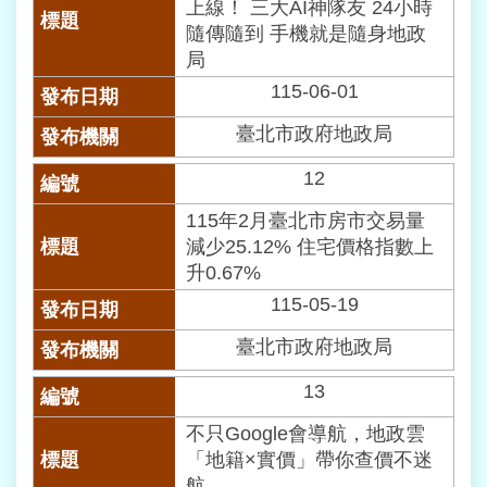
上線！ 三大AI神隊友 24小時
資
隨傳隨到 手機就是隨身地政
料
局
保
護
115-06-01
專
臺北市政府地政局
區
12
聯
絡
115年2月臺北市房市交易量
我
減少25.12% 住宅價格指數上
們
升0.67%
115-05-19
臺北市政府地政局
13
不只Google會導航，地政雲
「地籍×實價」帶你查價不迷
航