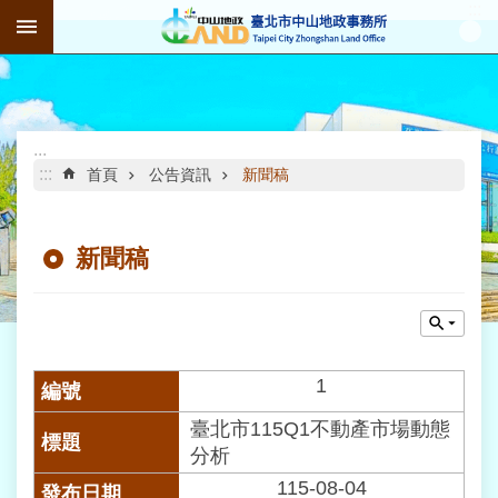
:::
跳到主要內容區塊
進
階
搜
尋
:::
:::
首頁
公告資訊
新聞稿
新聞稿
公
告
資
訊
機
1
關
臺北市115Q1不動產市場動態
介
紹
分析
115-08-04