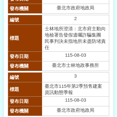
業
務
臺北市政府地政局
資
訊
2
士林地所澄清：北市府主動向
線
地檢署告發假遺囑詐騙集團
上
查
民事判決未指地所未盡防堵責
詢
任
115-08-03
網
路
臺北市士林地政事務所
申
辦
3
臺北市115年第2季預售建案
相
資訊動態季報
關
連
115-08-03
結
臺北市政府地政局
民