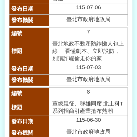
115-07-06
常
見
臺北市政府地政局
問
答
7
臺北地政不動產防詐懶人包上
雙
語
線 看懂劇本、立即設防，
詞
別讓詐騙偷走你的家
彙
115-07-03
臺
臺北市政府地政局
北
通
8
董總親征、群雄同席 北士科T
政
系列招商引產業搶布熱潮
府
115-06-30
網
站
臺北市政府地政局
資