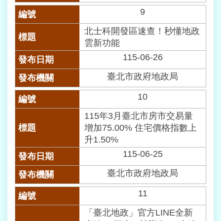
料
9
開
放
北士科開發區速查！秒懂地政
宣
雲新功能
告
115-06-26
隱
臺北市政府地政局
私
權
10
及
網
115年3月臺北市房市交易量
站
增加75.00% 住宅價格指數上
資
升1.50%
訊
安
115-06-25
全
臺北市政府地政局
政
策
11
個
「臺北地政」官方LINE全新
人