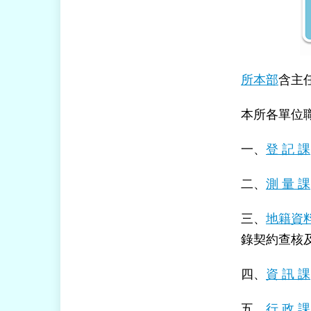
所本部
含主
本所各單位
一、
登 記 課
二、
測 量 課
三、
地籍資
錄契約查核
四、
資 訊 課
五、
行 政 課