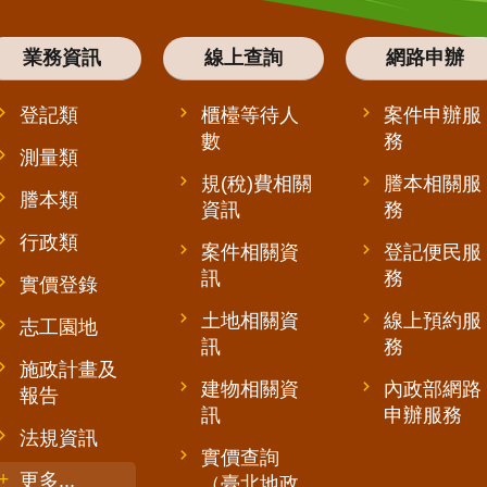
業務資訊
線上查詢
網路申辦
登記類
櫃檯等待人
案件申辦服
數
務
測量類
規(稅)費相關
謄本相關服
謄本類
資訊
務
行政類
案件相關資
登記便民服
訊
務
實價登錄
土地相關資
線上預約服
志工園地
訊
務
施政計畫及
建物相關資
內政部網路
報告
訊
申辦服務
法規資訊
實價查詢
更多...
（臺北地政