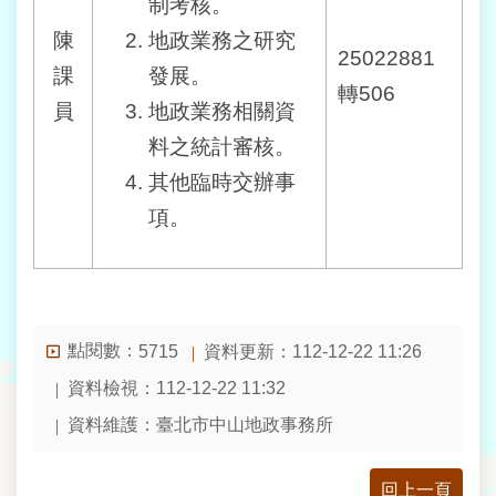
制考核。
常
陳
地政業務之研究
見
25022881
課
發展。
問
轉506
答
員
地政業務相關資
料之統計審核。
雙
其他臨時交辦事
語
詞
項。
彙
臺
北
通
點閱數：
資料更新：112-12-22 11:26
5715
政
資料檢視：112-12-22 11:32
府
資料維護：臺北市中山地政事務所
網
站
資
回上一頁