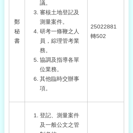
議。
意
交
審核土地登記及
流
鄭
測量案件。
25022881
秘
研考一條鞭之人
網
轉502
站
書
員，綜理管考業
導
務。
覽
協調及指導各單
回
位業務。
首
頁
其他臨時交辦事
項。
English
陳
情
登記、測量案件
系
及一般公文之管
統