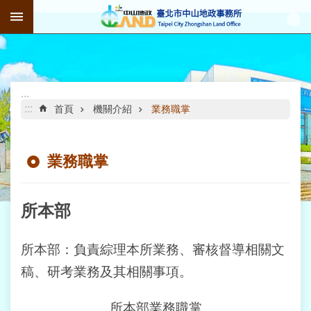
:::
跳到主要內容區塊
進
階
搜
尋
:::
:::
首頁
機關介紹
業務職掌
業務職掌
公
告
資
訊
所本部
機
所本部：負責綜理本所業務、審核督導相關文
關
介
稿、研考業務及其相關事項。
紹
所本部業務職掌