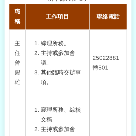
業
務
職
資
工作項目
聯絡電話
訊
稱
線
上
主
綜理所務。
查
任
主持或參加會
詢
25022881
曾
議。
轉501
網
錫
其他臨時交辦事
路
申
雄
項。
辦
相
關
襄理所務、綜核
連
文稿。
結
主持或參加會
民