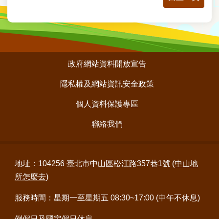
料
開
放
宣
告
:::
政府網站資料開放宣告
隱
私
隱私權及網站資訊安全政策
權
及
個人資料保護專區
網
站
聯絡我們
資
訊
安
全
地址：104256 臺北市中山區松江路357巷1號 (
中山地
政
所怎麼去
)
策
服務時間：星期一至星期五 08:30~17:00 (中午不休息)
個
人
例假日及國定假日休息