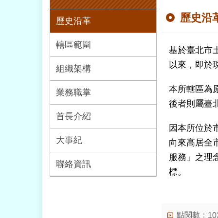
歷史沿
歷史沿革
轄區範圍
基於臺北市
以來，即於
組織架構
本所轄區為
業務職掌
後者則屬臺
首長介紹
因本所位於
大事紀
向來高居全
服務」之理
聯絡資訊
標。
點閱數：
10