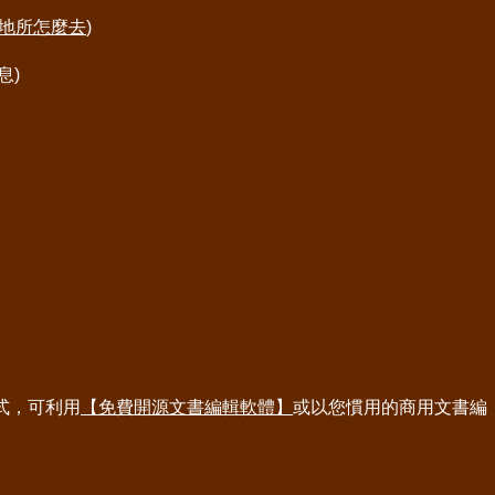
地所怎麼去
)
息)
式，可利用
【免費開源文書編輯軟體】
或以您慣用的商用文書編