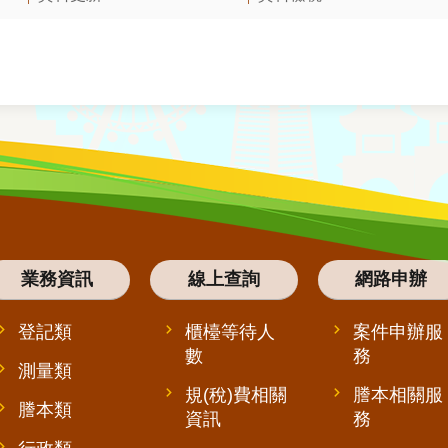
業務資訊
線上查詢
網路申辦
登記類
櫃檯等待人
案件申辦服
數
務
測量類
規(稅)費相關
謄本相關服
謄本類
資訊
務