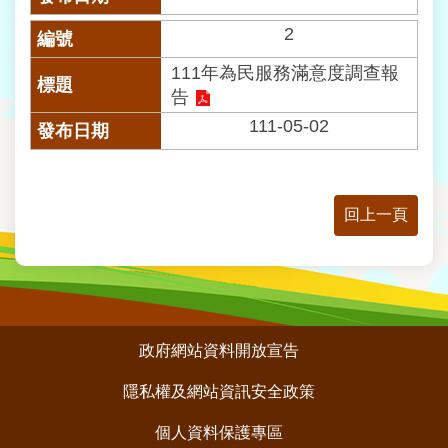
業
務
2
資
訊
111年為民服務滿意度調查報
告
線
111-05-02
上
查
詢
回上一頁
網
路
申
辦
相
:::
政府網站資料開放宣告
關
連
隱私權及網站資訊安全政策
結
個人資料保護專區
民