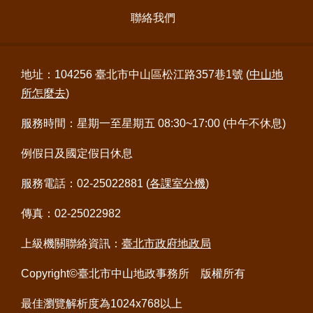
意
聯絡我們
交
流
地址：104256 臺北市中山區松江路357巷1號 (
中山地
網
站
所怎麼去
)
導
覽
服務時間：星期一至星期五 08:30~17:00 (中午不休息)
例假日及國定假日休息
回
首
服務電話：02-25022881 (
各課室分機
)
頁
傳真：02-25022982
English
上級機關聯絡資訊：
臺北市政府地政局
陳
情
Copyright©臺北市中山地政事務所 版權所有
系
統
最佳瀏覽解析度為1024x768以上