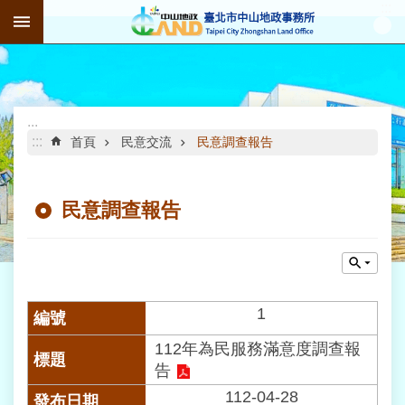
:::
跳到主要內容區塊
進
階
搜
尋
:::
:::
首頁
民意交流
民意調查報告
民意調查報告
公
告
資
訊
機
1
關
112年為民服務滿意度調查報
介
紹
告
112-04-28