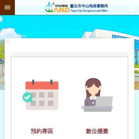
:::
跳到主要內容區塊
進
階
搜
尋
:::
公
告
資
訊
機
關
介
紹
預約專區
數位櫃臺