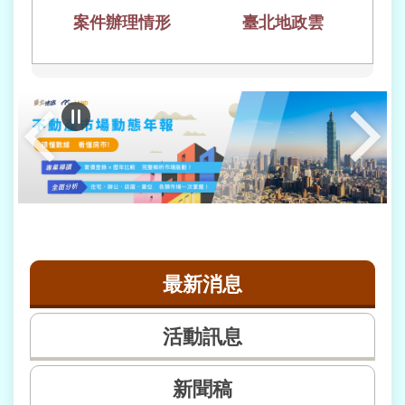
案件辦理情形
臺北地政雲
雙
語
詞
彙
臺
北
通
政
府
網
最新消息
站
資
料
活動訊息
開
放
宣
新聞稿
告