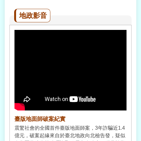
專
區
地政影音
聯
絡
我
們
臺版地面師破案紀實
震驚社會的全國首件臺版地面師案，3年詐騙近1.4
億元，破案起緣來自於臺北地政向北檢告發，疑似