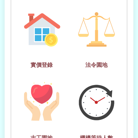
業
務
資
訊
線
上
查
詢
實價登錄
法令園地
網
路
申
辦
相
關
連
結
民
志工園地
櫃檯等待人數