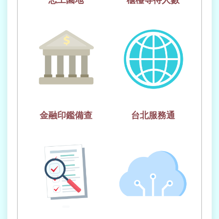
意
交
流
網
站
導
覽
English
金融印鑑備查
台北服務通
陳
情
系
統
常
見
問
答