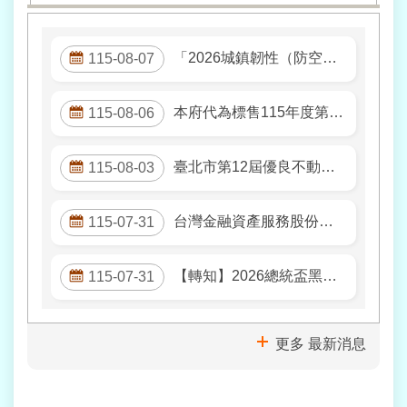
隱
「2026城鎮韌性（防空）演習」多國語言宣導
115-08-07
私
權
及
本府代為標售115年度第1批地籍清理未能釐清權屬土地建物開標結果。
115-08-06
網
站
資
臺北市第12屆優良不動產估價師評選結果揭曉!!
115-08-03
訊
安
全
台灣金融資產服務股份有限公司受財政部國有財產署北區分署委託公告標售115年度第109批逾期未辦繼承登記土地或建築改良物(訂於115年10月22日上午11時00分開標)。
115-07-31
政
策
【轉知】2026總統盃黑客松
115-07-31
個
人
資
更多 最新消息
料
保
護