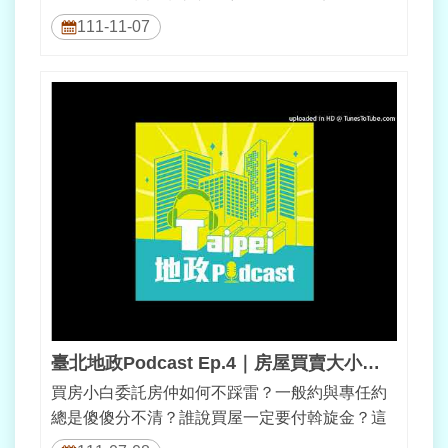
影片邀您一起看懂市地重劃及見證...
111-11-07
臺北地政Podcast Ep.4｜房屋買賣大小事–交易安全篇
買房小白委託房仲如何不踩雷？一般約與專任約
總是傻傻分不清？誰說買屋一定要付斡旋金？這
些房屋買賣大小事，本集繼續請甜心經理...