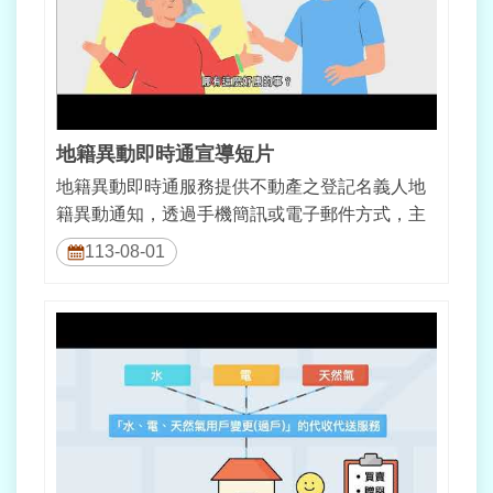
意
交
流
網
站
地籍異動即時通宣導短片
導
地籍異動即時通服務提供不動產之登記名義人地
覽
籍異動通知，透過手機簡訊或電子郵件方式，主
動通知民眾地籍異動情形。
回
113-08-01
首
頁
English
陳
情
系
統