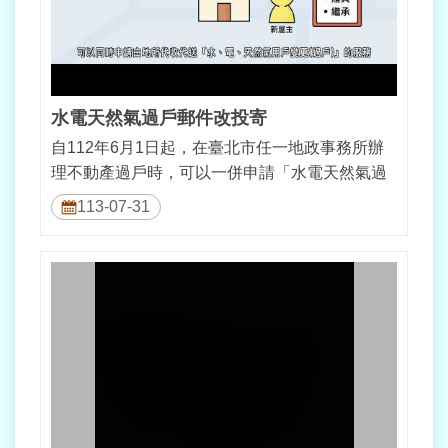
常
見
問
答
水電天然氣過戶郵件改投寄
雙
自112年6月1日起，在臺北市任一地政事務所辦
語
理不動產過戶時，可以一併申請「水電天然氣過
詞
戶、郵件改投」代收代送服務，讓您...
彙
113-07-31
臺
北
通
政
府
網
站
資