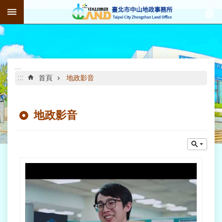
:::
跳到主要內容區塊
進
階
搜
尋
:::
:::
首頁
地政影音
地政影音
公
告
資
訊
機
關
介
紹