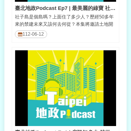
臺北地政Podcast Ep7 | 最美麗的綠寶 社子島
社子島是個島嗎？上面住了多少人？歷經50多年
來的禁建未來又該何去何從？本集將邀請土地開
發總隊黃群總隊長來聊聊社子島的過去...
112-06-12