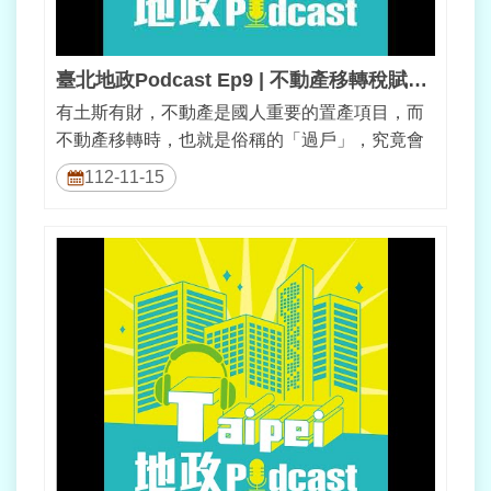
資
料
保
臺北地政Podcast Ep9 | 不動產移轉稅賦知多少
護
專
有土斯有財，不動產是國人重要的置產項目，而
區
不動產移轉時，也就是俗稱的「過戶」，究竟會
產生什麼樣的稅賦呢？就讓我們來進一步...
112-11-15
聯
絡
我
們