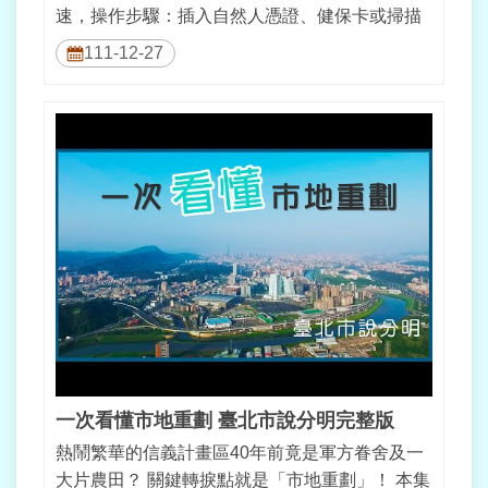
速，操作步驟：插入自然人憑證、健保卡或掃描
身分證點選輸入申請標的嗶悠遊卡完成付...
111-12-27
一次看懂市地重劃 臺北市說分明完整版
熱鬧繁華的信義計畫區40年前竟是軍方眷舍及一
大片農田？ 關鍵轉捩點就是「市地重劃」！ 本集