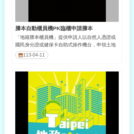
料
開
放
宣
告
謄本自動櫃員機PK臨櫃申請謄本
「地籍謄本櫃員機」提供申請人以自然人憑證或
隱
國民身分證或健保卡自助式操作機台，申領土地
私
及建物登記謄本、地籍圖謄本及建物測量...
權
113-04-11
及
網
站
資
訊
安
全
政
策
個
人