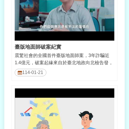
業
務
資
訊
線
上
查
臺版地面師破案紀實
詢
震驚社會的全國首件臺版地面師案，3年詐騙近
1.4億元，破案起緣來自於臺北地政向北檢告發，
網
疑似有集團偽造代筆遺囑詐取獨居老...
路
114-01-21
申
辦
相
關
連
結
民