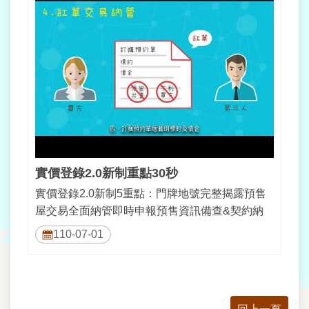
實價登錄2.0新制重點30秒
實價登錄2.0新制5重點：門牌地號完整揭露預售
屋交易全面納管即時申報預售資訊備查&契約納
管紅單交易納管屢不改正加重罰則
110-07-01