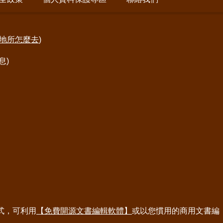
地所怎麼去
)
息)
式，可利用
【免費開源文書編輯軟體】
或以您慣用的商用文書編