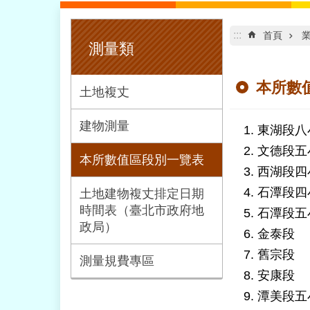
:::
:::
首頁
測量類
本所數
土地複丈
建物測量
東湖段八
文德段五
本所數值區段別一覽表
西湖段四
石潭段四
土地建物複丈排定日期
時間表（臺北市政府地
石潭段五
政局）
金泰段
舊宗段
測量規費專區
安康段
潭美段五