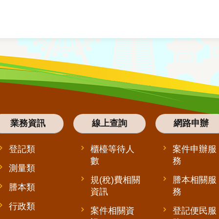
業務資訊
線上查詢
網路申辦
登記類
櫃檯等待人
案件申辦服
數
務
測量類
規(稅)費相關
謄本相關服
謄本類
資訊
務
行政類
案件相關資
登記便民服