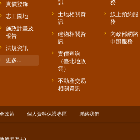
訊
務
實價登錄
土地相關資
線上預約服
志工園地
訊
務
施政計畫及
建物相關資
內政部網路
報告
訊
申辦服務
法規資訊
實價查詢
更多...
（臺北地政
雲）
不動產交易
相關資訊
全政策
個人資料保護專區
聯絡我們
地所怎麼去
)