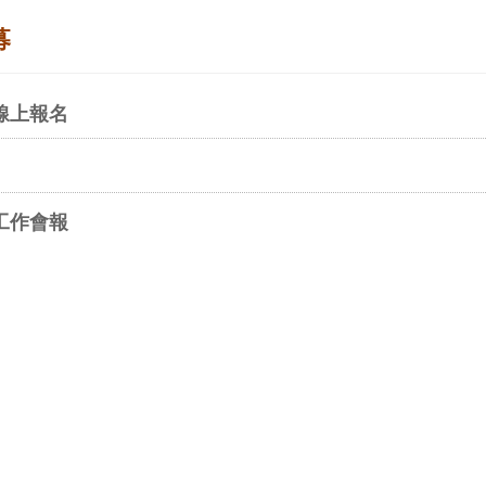
募
線上報名
工作會報