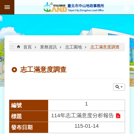
:::
跳到主要內容區塊
進
階
搜
尋
:::
:::
首頁
業務資訊
志工園地
志工滿意度調查
志工滿意度調查
公
告
資
訊
機
1
關
114年志工滿意度分析報告
介
紹
115-01-14