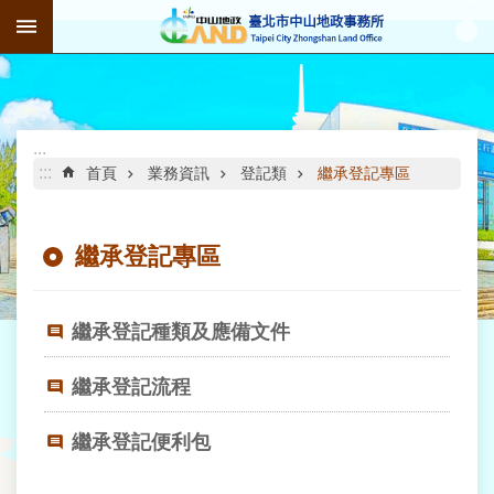
:::
跳到主要內容區塊
進
階
搜
尋
:::
:::
首頁
業務資訊
登記類
繼承登記專區
繼承登記專區
公
告
資
訊
繼承登記種類及應備文件
機
繼承登記流程
關
介
繼承登記便利包
紹