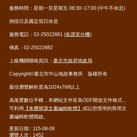
意
服務時間：星期一至星期五 08:30~17:00 (中午不休息)
交
流
例假日及國定假日休息
網
服務電話：02-25022881 (
各課室分機
)
站
導
傳真：02-25022982
覽
上級機關聯絡資訊：
臺北市政府地政局
回
Copyright©臺北市中山地政事務所 版權所有
首
頁
最佳瀏覽解析度為1024x768以上
English
為落實數位平權，本網站文件皆為ODF開放文件格式，
可利用
【免費開源文書編輯軟體】
或以您慣用的商用文
陳
書編輯軟體開啟。
情
系
更新日期
115-08-08
統
瀏覽人次
1452