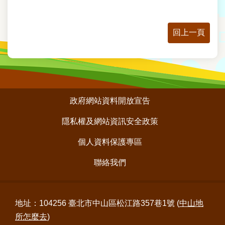
業
務
資
回上一頁
訊
線
上
查
詢
:::
政府網站資料開放宣告
網
隱私權及網站資訊安全政策
路
申
個人資料保護專區
辦
聯絡我們
相
關
連
結
地址：104256 臺北市中山區松江路357巷1號 (
中山地
所怎麼去
)
民